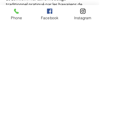
traditionnel pratiqué par les hawaiiens de
génération en génération.
Phone
Facebook
Instagram
Massage et Drainage
Lymphatique à Quatre Mains
Ce soin unique associe la douceur du massage
et la précision du drainage lymphatique pour
une expérience à la fois relaxante et
rééquilibrante.
Le corps se relâche, la circulation se relance,