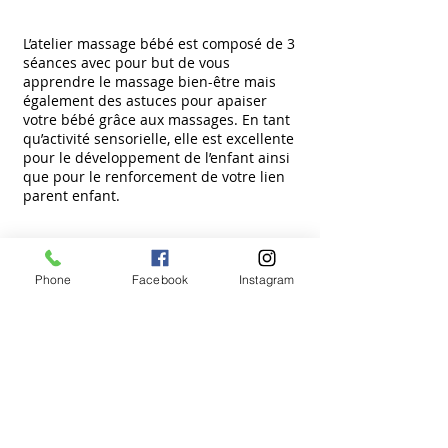
L’atelier massage bébé
est composé de 3
séances avec pour but de vous
apprendre le massage bien-être mais
également des astuces pour apaiser
votre bébé grâce aux massages. En tant
qu’activité sensorielle, elle est excellente
pour le développement de l’enfant ainsi
que pour le renforcement de votre lien
parent enfant.
© 2023 par Espace Détente. Créé avec
Wix.com
Suivez nous sur les réseaux sociaux
Phone
Facebook
Instagram